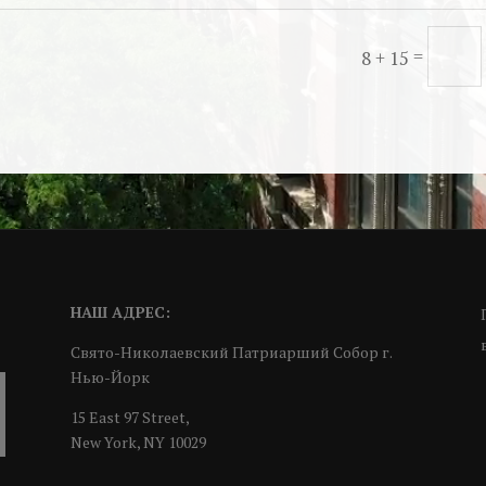
=
8 + 15
НАШ АДРЕС:
Свято-Николаевский Патриарший Собор г.
Нью-Йорк
15 East 97 Street,
New York, NY 10029