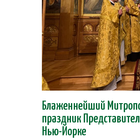
Блаженнейший Митропо
праздник Представител
Нью-Йорке