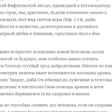
ркой Вифлеемской звезде, приведшей к Богомладенцу
х стран, мы, христиане, будучи
истинными сынами и
освещать этот мир светом веры (Мф. 5:14), дабы
кости и мужества, долготерпения и духовного
емерной любви к ближним,
«прославили Бога в день
вают непростое испытание новой болезнью, когда
вогой за будущее, нам особенно важно усилить
ти Господу сугубый труд доброделания. Многие из на
о поветрия лишены ныне возможности посещать храмы.
ому Творцу, дабы Он обновил их душевные и телесны
целение и ниспослал Свою помощь врачам и всем
женно борющимся за их здоровье и жизни.
 не способны сломить дух человека, если он сохраня
Бога. А потому без ропота приемлем и постигшие нас