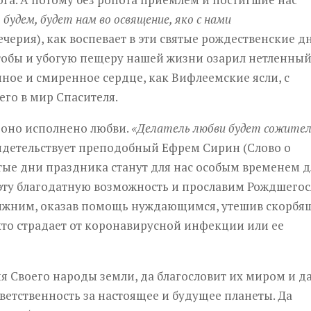
 будем, будет нам во освящение, яко с нами
ерия), как воспевает в эти святые рождественские д
чтобы и убогую пещеру нашей жизни озарил нетленны
нное и смиренное сердце, как Вифлеемские ясли, с
го в мир Спасителя.
и оно исполнено любви.
«Делатель любви будет сожите
видетельствует преподобный Ефрем Сирин (Слово о
вятые дни праздника станут для нас особым временем д
эту благодатную возможность и прославим Рождшегос
ближним, оказав помощь нуждающимся, утешив скорбя
 кто страдает от коронавирусной инфекции или ее
я Своего народы земли, да благословит их миром и д
ветственность за настоящее и будущее планеты. Да