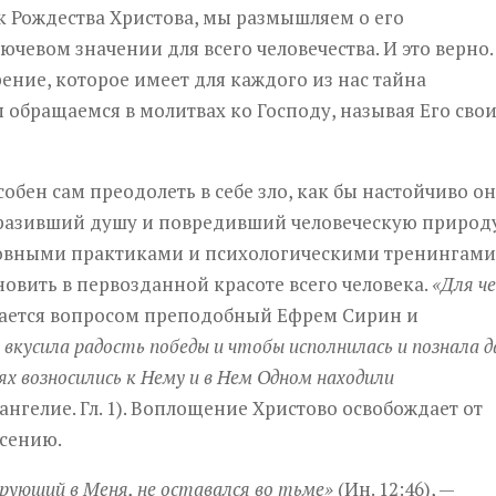
 Рождества Христова, мы размышляем о его
евом значении для всего человечества. И это верно.
ение, которое имеет для каждого из нас тайна
 обращаемся в молитвах ко Господу, называя Его сво
обен сам преодолеть в себе зло, как бы настойчиво о
 поразивший душу и повредивший человеческую природ
овными практиками и психологическими тренингами
новить в первозданной красоте всего человека.
«Для че
ается вопросом преподобный Ефрем Сирин и
вкусила радость победы и чтобы исполнилась и познала 
ях возносились к Нему и в Нем Одном находили
нгелие. Гл. 1). Воплощение Христово освобождает от
асению.
верующий в Меня, не оставался во тьме»
(Ин. 12:46), —