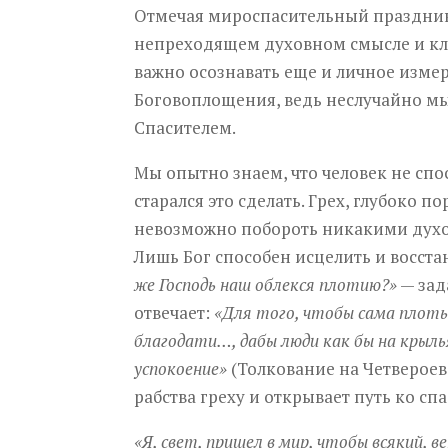
Отмечая мироспасительный праздник
непреходящем духовном смысле и ключ
важно осознавать еще и личное измер
Боговоплощения, ведь неслучайно мы
Спасителем.
Мы опытно знаем, что человек не спос
старался это сделать. Грех, глубоко
невозможно побороть никакими дух
Лишь Бог способен исцелить и восста
же Господь наш облекся плотию?»
— зад
отвечает:
«Для того, чтобы сама плоть 
благодати…, дабы люди как бы на крыль
успокоение»
(Толкование на Четвероева
рабства греху и открывает путь ко сп
«Я, свет, пришел в мир, чтобы всякий, 