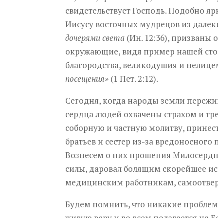
свидетельствует Господь. Подобно я
Иисусу восточных мудрецов из далеки
дочерями света
(Ин. 12:36), призваны 
окружающие, видя пример нашей стой
благородства, великодушия и нелиц
посещения»
(1 Пет. 2:12).
Сегодня, когда народы земли пережи
сердца людей охвачены страхом и тре
соборную и частную молитву, принес
братьев и сестер из-за вредоносног
Вознесем о них прошения Милосердн
силы, даровал болящим скорейшее ис
медицинским работникам, самоотвер
Будем помнить, что никакие проблемы
живую веру и во всем полагается на 