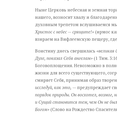
Ныне Церковь небесная и земная тор
нашего, возносит хвалу и благодарени
духовным трепетом вслушиваемся мы
Христос с небес — срящите!»
(ирмос ка
взираем на Вифлеемскую пещеру, где 
Воистину днесь свершилась
«великая б
Духе, показал Себя ангелам»
(1 Тим. 3:
Боговоплощения. Невозможно в полной
жизни для всего существующего, сог
смиряет Себя, принимая образ творе
исследуй, как это,
— предупреждает свя
порядок природы. Он восхотел, возмог, 
и Сущий становится тем, чем Он не был
Богом»
(Слово на Рождество Спасителя