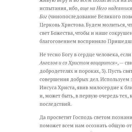
испытания, ибо,
аще на Него надеятися
Бог
(чинопоследование Великого повеч
Церковь Христова. Будем молиться, 
свет Божества, чтобы и наше сокруше
благоговением восприняло Пришедше
Не тесно Богу в сердце человека, есл
Ангелов и со Христом воцарится»
, — с
добродетелях и пороках, 3). Пусть с
совершения добрых дел. Используем 
Иисуса Христа, явив милосердие к 
и, может быть, в первую очередь тех,
последствий.
Да просветит Господь светом познани
поможет всем нам осознать общую от