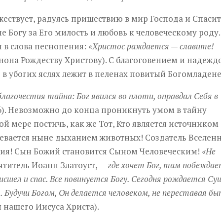
жествует, радуясь пришествию в мир Господа и Спаси
е Богу за Его милость и любовь к человеческому роду.
 в слова песнопения:
«Христос раждается — славите!
нона Рождеству Христову). С благоговением и надежд
в убогих яслях лежит в пеленах повитый Богомладене
лагочестия тайна: Бог явился во плоти, оправдал Себя в
16). Невозможно до конца проникнуть умом в тайну
 мере постичь, как же Тот, Кто является источником
ревается ныне дыханием животных! Создатель Вселен
ния! Сын Божий становится Сыном Человеческим!
«Не
титель Иоанн Златоуст, —
где хочет Бог, там побеждае
нисшел и спас. Все повинуется Богу. Сегодня рождается Су
. Будучи Богом, Он делается человеком, не переставая б
 нашего Иисуса Христа).