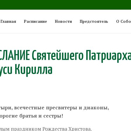
Главная
Расписание
Новости
Предстоятель
О Собо
СЛАНИЕ Святейшего Патриарх
Руси Кирилла
ыри, всечестные пресвитеры и диаконы,
рогие братья и сестры!
етлым праздником Рождества Христова.