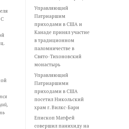
Управляющий
теля
Патриаршим
 С
приходами в США и
Канаде принял участие
ой
в традиционном
ц.
паломничестве в
Свято-Тихоновский
монастырь
Управляющий
ной
Патриаршими
приходами в США
тся
посетил Никольский
щий,
храм г. Вилкс-Бари
ыть
Епископ Матфей
совершил панихиду на