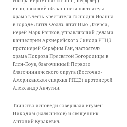
собора иеромонах Иоанн (Шеффлер),
исполняющий обязанности настоятеля
храма в честь Крестителя Господня Иоанна
в городе Литтл-Фоллз, штат Нью-Джерси,
иерей Марк Рашков, управляющий делами
канцелярии Архиерейского Синода РПЦЗ
протоиерей Серафим Ган, настоятель
храма Покрова Пресвятой Богородицы в
Глен-Коув, благочинный Первого
благочиннического округа (Восточно-
Американская епархия РПЦЗ) протоиерей
Александр Анчутин.
Таинство исповеди совершали игумен
Никодим (Балясников) и священник
Антоний Куракевич.