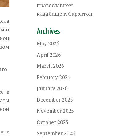
православном
кладбище г. Скрэнтон
дела
ры и
Archives
ион
May 2026
адом
April 2026
March 2026
то-
February 2026
January 2026
сс в
December 2025
таты
ной
November 2025
October 2025
и в
September 2025