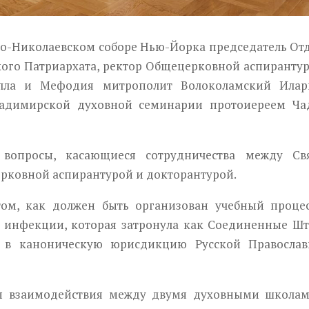
то-Николаевском соборе Нью-Йорка председатель От
ого Патриархата, ректор Общецерковной аспиранту
лла и Мефодия митрополит Волоколамский Илар
Владимирской духовной семинарии протоиереем Ч
вопросы, касающиеся сотрудничества между Свя
рковной аспирантурой и докторантурой.
ом, как должен быть организован учебный проце
 инфекции, которая затронула как Соединенные Ш
е в каноническую юрисдикцию Русской Православ
ы взаимодействия между двумя духовными школам