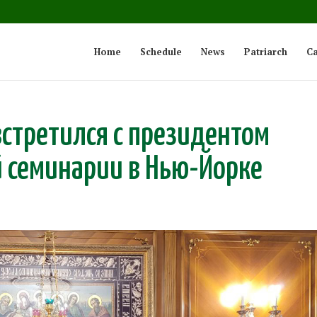
Home
Schedule
News
Patriarch
Ca
встретился с президентом
 семинарии в Нью-Йорке