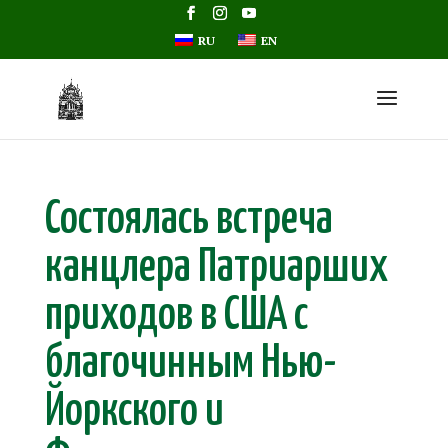
RU
EN
Состоялась встреча
канцлера Патриарших
приходов в США с
благочинным Нью-
Йоркского и