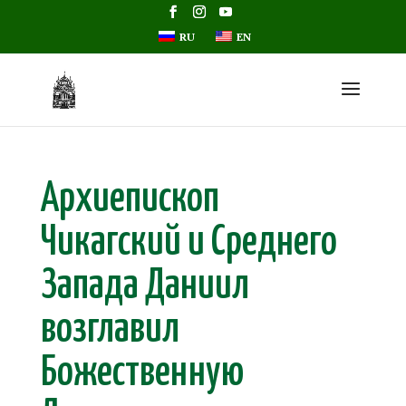
RU
EN
Архиепископ
Чика‌гский и Среднего
Запада Даниил
возглавил
Божественную